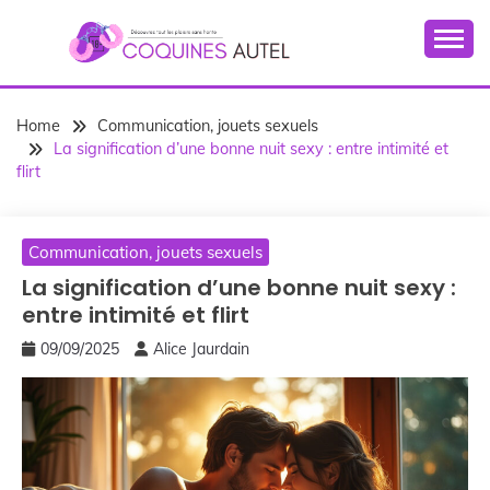
Skip
to
content
Home
Communication, jouets sexuels
La signification d’une bonne nuit sexy : entre intimité et
flirt
Communication, jouets sexuels
La signification d’une bonne nuit sexy :
entre intimité et flirt
09/09/2025
Alice Jaurdain