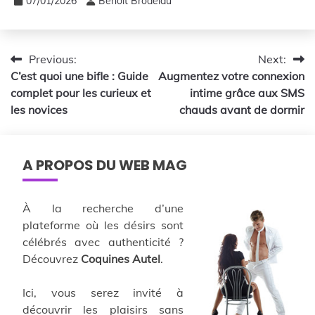
07/01/2026
Benoit Brodelau
Navigation
Previous:
Next:
C’est quoi une bifle : Guide
Augmentez votre connexion
de
complet pour les curieux et
intime grâce aux SMS
l’article
les novices
chauds avant de dormir
A PROPOS DU WEB MAG
À la recherche d’une
plateforme où les désirs sont
célébrés avec authenticité ?
Découvrez
Coquines Autel
.
Ici, vous serez invité à
découvrir les plaisirs sans