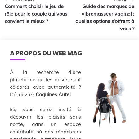
Navigation
Comment choisir le jeu de
Guide des marques de
de
rôle pour le couple qui vous
vibromasseur vaginal :
l’article
convient le mieux ?
quelles options s’offrent à
vous ?
A PROPOS DU WEB MAG
À la recherche d’une
plateforme où les désirs sont
célébrés avec authenticité ?
Découvrez
Coquines Autel
.
Ici, vous serez invité à
découvrir les plaisirs sans
honte, dans un espace
contributif où des rédacteurs
passionnés partagent leurs